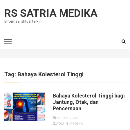
Skip
to
RS SATRIA MEDIKA
content
Informasi aktual terkini
(Press
Enter)
Tag:
Bahaya Kolesterol Tinggi
Bahaya Kolesterol Tinggi bagi
Jantung, Otak, dan
Pencernaan
15 SEP 2025
ADMIN MEDIKA