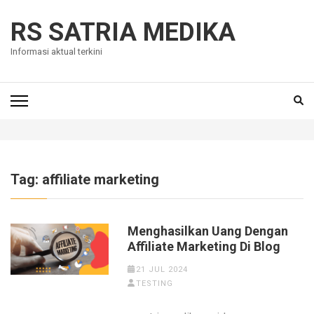
Skip
to
RS SATRIA MEDIKA
content
Informasi aktual terkini
(Press
Enter)
Tag:
affiliate marketing
Menghasilkan Uang Dengan
Affiliate Marketing Di Blog
21 JUL 2024
TESTING