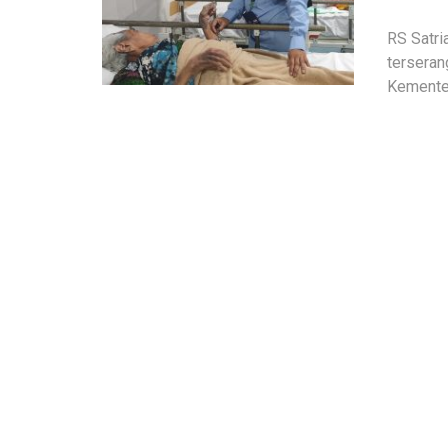
RS Satri
terseran
Kemente