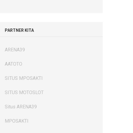
PARTNER KITA
ARENA39
AATOTO
SITUS MPOSAKTI
SITUS MOTOSLOT
Situs ARENA39
MPOSAKTI