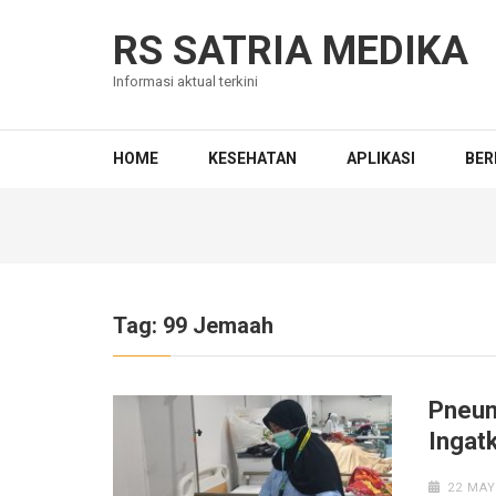
Skip
to
RS SATRIA MEDIKA
content
Informasi aktual terkini
(Press
Enter)
HOME
KESEHATAN
APLIKASI
BER
Tag:
99 Jemaah
Pneum
Ingat
22 MAY