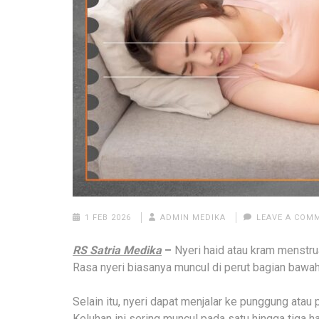
1 FEB 2026
ADMIN MEDIKA
LEAVE A COM
RS Satria Medika
–
Nyeri haid atau kram menstru
Rasa nyeri biasanya muncul di perut bagian bawah
Selain itu, nyeri dapat menjalar ke punggung atau 
Keluhan ini sering muncul pada satu hingga tiga h