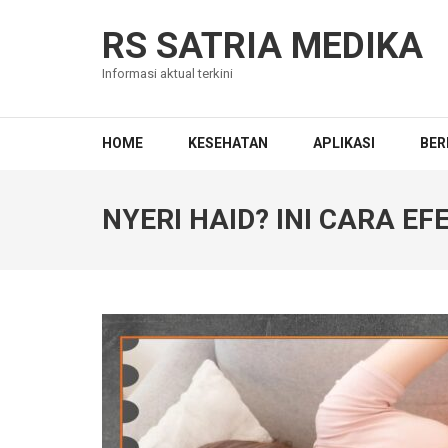
Skip
to
RS SATRIA MEDIKA
content
Informasi aktual terkini
(Press
Enter)
HOME
KESEHATAN
APLIKASI
BER
NYERI HAID? INI CARA E