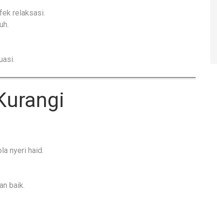
fek relaksasi.
uh.
uasi.
Kurangi
a nyeri haid.
an baik.