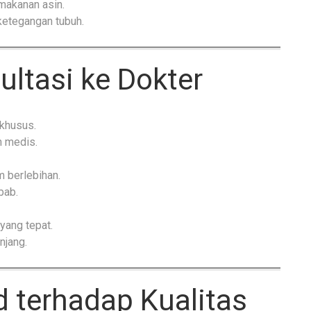
makanan asin.
etegangan tubuh.
ltasi ke Dokter
 khusus.
n medis.
 berlebihan.
bab.
ang tepat.
njang.
 terhadap Kualitas