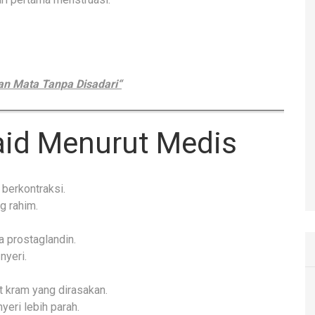
an Mata Tanpa Disadari“
aid Menurut Medis
 berkontraksi.
g rahim.
 prostaglandin.
nyeri.
t kram yang dirasakan.
eri lebih parah.