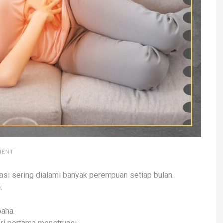
MENT
asi sering dialami banyak perempuan setiap bulan.
.
paha.
ari pertama menstruasi.