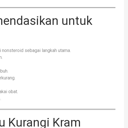
mendasikan untuk
 nonsteroid sebagai langkah utama.
n.
ubuh.
rkurang.
kai obat.
.
u Kurangi Kram