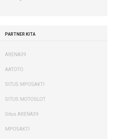
PARTNER KITA
ARENA39
AATOTO
SITUS MPOSAKTI
SITUS MOTOSLOT
Situs ARENA39
MPOSAKTI