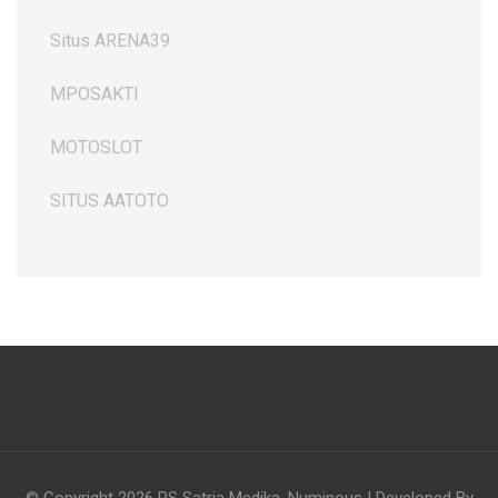
Situs ARENA39
MPOSAKTI
MOTOSLOT
SITUS AATOTO
© Copyright 2026
RS Satria Medika
.
Numinous | Developed By