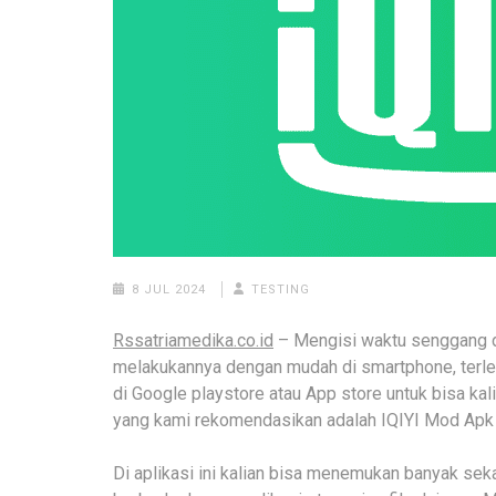
8 JUL 2024
TESTING
Rssatriamedika.co.id
– Mengisi waktu senggang de
melakukannya dengan mudah di smartphone, terlebi
di Google playstore atau App store untuk bisa kali
yang kami rekomendasikan adalah IQIYI Mod Apk 
Di aplikasi ini kalian bisa menemukan banyak sek