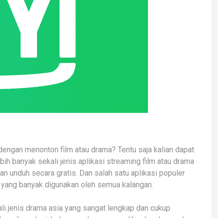
ngan menonton film atau drama? Tentu saja kalian dapat
h banyak sekali jenis aplikasi streaming film atau drama
an unduh secara gratis. Dan salah satu aplikasi populer
yang banyak digunakan oleh semua kalangan.
ali jenis drama asia yang sangat lengkap dan cukup