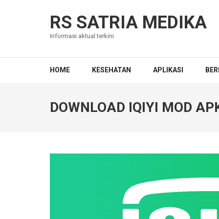
Skip
to
RS SATRIA MEDIKA
content
Informasi aktual terkini
(Press
Enter)
HOME
KESEHATAN
APLIKASI
BER
DOWNLOAD IQIYI MOD AP