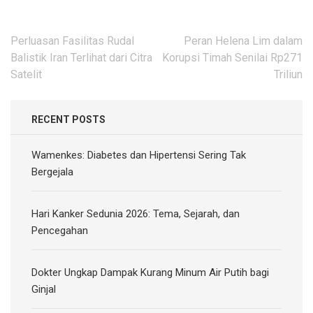
Post
Perluasan Fasilitas Rudal
Peran Helena Lim dalam
navigation
Balistik Iran Terlihat dari Citra
Korupsi Timah Senilai Rp271
Satelit
Triliun
RECENT POSTS
Wamenkes: Diabetes dan Hipertensi Sering Tak
Bergejala
Hari Kanker Sedunia 2026: Tema, Sejarah, dan
Pencegahan
Dokter Ungkap Dampak Kurang Minum Air Putih bagi
Ginjal