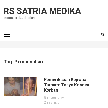
Skip
to
RS SATRIA MEDIKA
content
Informasi aktual terkini
(Press
Enter)
Tag:
Pembunuhan
Pemeriksaan Kejiwaan
Tarsum: Tanya Kondisi
Korban
12 JUL 2024
TESTING