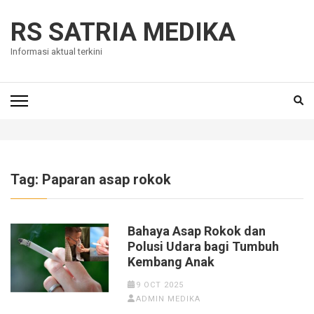
Skip
to
RS SATRIA MEDIKA
content
Informasi aktual terkini
(Press
Enter)
Tag:
Paparan asap rokok
Bahaya Asap Rokok dan
Polusi Udara bagi Tumbuh
Kembang Anak
9 OCT 2025
ADMIN MEDIKA