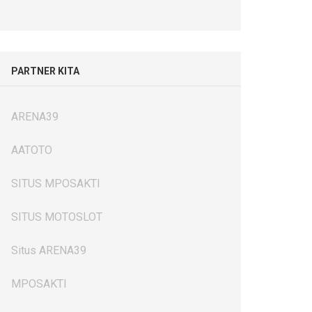
PARTNER KITA
ARENA39
AATOTO
SITUS MPOSAKTI
SITUS MOTOSLOT
Situs ARENA39
MPOSAKTI