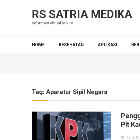
Skip
to
RS SATRIA MEDIKA
content
Informasi aktual terkini
(Press
Enter)
HOME
KESEHATAN
APLIKASI
BER
Tag:
Aparatur Sipil Negara
Pengg
Plt Ka
18 JUL