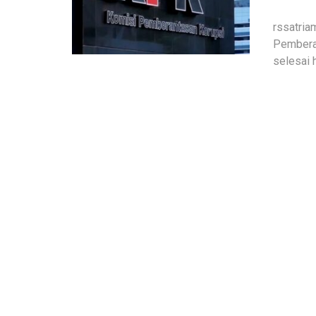
rssatria
Pemberan
selesai 