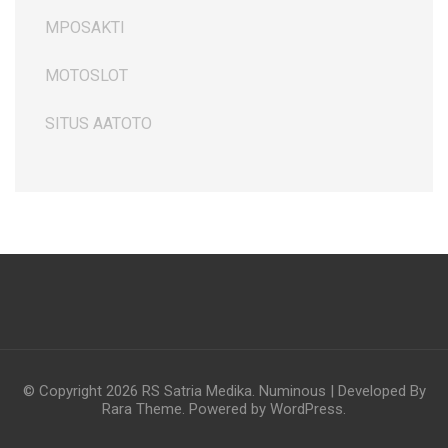
MPOSAKTI
MOTOSLOT
SITUS AATOTO
© Copyright 2026
RS Satria Medika
.
Numinous | Developed By
Rara Theme
. Powered by
WordPress
.