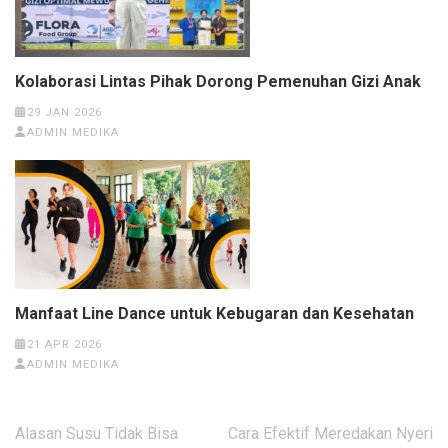
Kolaborasi Lintas Pihak Dorong Pemenuhan Gizi Anak
29 JAN 2026
ADMIN MEDIKA
Manfaat Line Dance untuk Kebugaran dan Kesehatan
21 APR 2026
ADMIN MEDIKA
Post
Alasan Susu Tidak Bisa
Cara Efektif Meredakan Nyeri