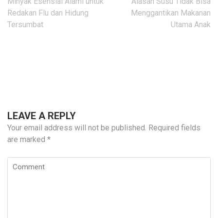
Post
Minyak Esensial Alami untuk
Alasan Susu Tidak Bisa
navigation
Redakan Flu dan Hidung
Menggantikan Makanan
Tersumbat
Utama Anak
LEAVE A REPLY
Your email address will not be published.
Required fields
are marked
*
Comment