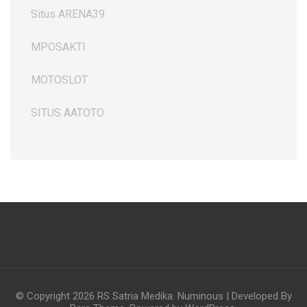
Situs ARENA39
MPOSAKTI
MOTOSLOT
SITUS AATOTO
© Copyright 2026
RS Satria Medika
.
Numinous | Developed By