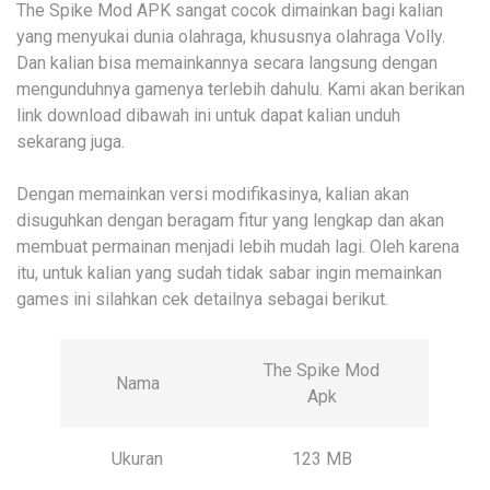
The Spike Mod APK sangat cocok dimainkan bagi kalian
yang menyukai dunia olahraga, khususnya olahraga Volly.
Dan kalian bisa memainkannya secara langsung dengan
mengunduhnya gamenya terlebih dahulu. Kami akan berikan
link download dibawah ini untuk dapat kalian unduh
sekarang juga.
Dengan memainkan versi modifikasinya, kalian akan
disuguhkan dengan beragam fitur yang lengkap dan akan
membuat permainan menjadi lebih mudah lagi. Oleh karena
itu, untuk kalian yang sudah tidak sabar ingin memainkan
games ini silahkan cek detailnya sebagai berikut.
The Spike Mod
Nama
Apk
Ukuran
123 MB