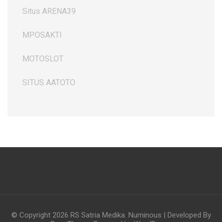
Situs ARENA39
MPOSAKTI
MOTOSLOT
SITUS AATOTO
© Copyright 2026
RS Satria Medika
.
Numinous | Developed By