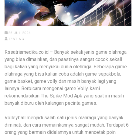
26 JUL 2024
TESTING
Rssatriamedika.co.id
– Banyak sekali jenis game olahraga
yang bisa dimainkan, dan paastinya sangat cocok sekali
bagi kalian yang menyukai dunia olehraga. Beberapa game
olahraga yang bisa kalian coba adalah game sepakbola,
game basket, game volly dan masih banyak lagi yang
lainnya. Berbicara mengenai game Volly, kami
rekomendasikan The Spike Mod Apk yang saat ini masih
banyak diburu oleh kalangan pecinta games.
Volleyball menjadi salah satu jenis olahraga yang banyak
diminati, dan cara memainkannya sangat mudah. Terdapat 6
orang yang bermain didalamnya untuk mencetak poin