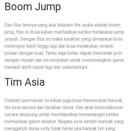
Boom Jump
Dan fitur lainnya yang ada didalam the spike adalah boom
jump, fitur ini bisa kalian manfaatkan ketika melakukan jump
smash. Dengan fitur ini maka karakter yang dimainkan bisa
melompat lebih tinggi lagi dan bisa melakukan smash
puluan dengan kuat. Tentu saja kalian dapat mencetak poin
dengan mudah dan kesempatan untuk memenangkan game
menjadi lebih cepat lagi dari sebelumnya.
Tim Asia
Didalam permainan ini kalian juga bisa menemukan banyak
tim asia lainnya dari belahan dunia. Dan akan berkolaborasi
secara langsung untuk mendapatkan kemenangan ketika
memainkan gaem terebut. Negara asia sendiri banyak yang
menggeluti dunia volly tidak heran jika banyak tim yang