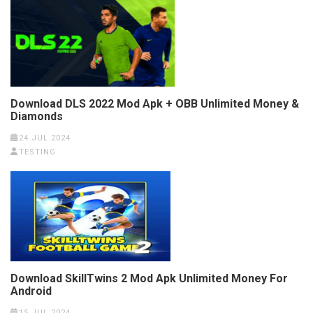
Download DLS 2022 Mod Apk + OBB Unlimited Money &
Diamonds
24 JUL 2024
TESTING
Download SkillTwins 2 Mod Apk Unlimited Money For
Android
15 JUL 2024