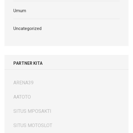
Umum
Uncategorized
PARTNER KITA
ARENA39
AATOTO
SITUS MPOSAKTI
SITUS MOTOSLOT