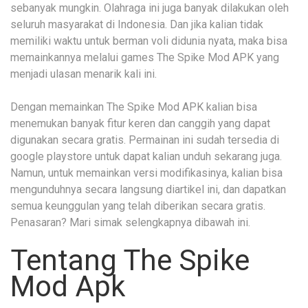
sebanyak mungkin. Olahraga ini juga banyak dilakukan oleh
seluruh masyarakat di Indonesia. Dan jika kalian tidak
memiliki waktu untuk berman voli didunia nyata, maka bisa
memainkannya melalui games The Spike Mod APK yang
menjadi ulasan menarik kali ini.
Dengan memainkan The Spike Mod APK kalian bisa
menemukan banyak fitur keren dan canggih yang dapat
digunakan secara gratis. Permainan ini sudah tersedia di
google playstore untuk dapat kalian unduh sekarang juga.
Namun, untuk memainkan versi modifikasinya, kalian bisa
mengunduhnya secara langsung diartikel ini, dan dapatkan
semua keunggulan yang telah diberikan secara gratis.
Penasaran? Mari simak selengkapnya dibawah ini.
Tentang The Spike
Mod Apk