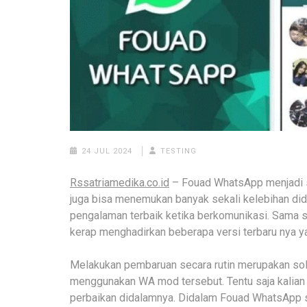
24 JUL 2024
TESTING
Rssatriamedika.co.id
– Fouad WhatsApp menjadi s
juga bisa menemukan banyak sekali kelebihan d
pengalaman terbaik ketika berkomunikasi. Sama s
kerap menghadirkan beberapa versi terbaru nya y
Melakukan pembaruan secara rutin merupakan solu
menggunakan WA mod tersebut. Tentu saja kalia
perbaikan didalamnya. Didalam Fouad WhatsApp se