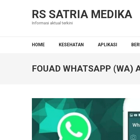
Skip
to
RS SATRIA MEDIKA
content
Informasi aktual terkini
(Press
Enter)
HOME
KESEHATAN
APLIKASI
BER
FOUAD WHATSAPP (WA) A