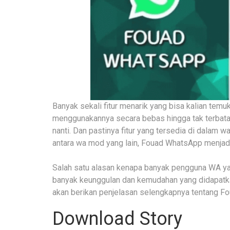
Banyak sekali fitur menarik yang bisa kalian temuk
menggunakannya secara bebas hingga tak terbata
nanti. Dan pastinya fitur yang tersedia di dalam wa 
antara wa mod yang lain, Fouad WhatsApp menjadi 
Salah satu alasan kenapa banyak pengguna WA ya
banyak keunggulan dan kemudahan yang didapatkan 
akan berikan penjelasan selengkapnya tentang F
Download Story