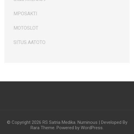
MPOSAKTI
MOTOSLOT
SITUS AATOTO
© Copyright 2026
RS Satria Medika
.
Numinous | Developed By
Rara Theme
. Powered by
WordPress
.