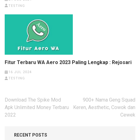
TESTING
Fitur Terbaru WA Aero 2023 Paling Lengkap : Rejosari
16 JUL 2024
TESTING
Post
Download The Spike Mod
900+ Nama Geng Squad
navigation
Apk Unlimited Money Terbaru
Keren, Aesthetic, Cowok dan
2022
Cewek
RECENT POSTS