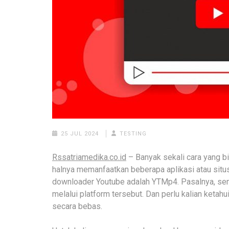
25 JUL 2024
TESTING
Rssatriamedika.co.id
– Banyak sekali cara yang bi
halnya memanfaatkan beberapa aplikasi atau situs 
downloader Youtube adalah YTMp4. Pasalnya, se
melalui platform tersebut. Dan perlu kalian ketahui
secara bebas.