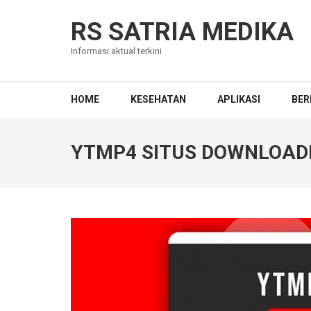
Skip
to
RS SATRIA MEDIKA
content
Informasi aktual terkini
(Press
Enter)
HOME
KESEHATAN
APLIKASI
BER
YTMP4 SITUS DOWNLOADER