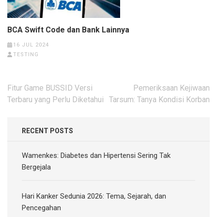
BCA Swift Code dan Bank Lainnya
16 JUL 2024
TESTING
Post
Fitur Game BUSSID Versi
Pemeriksaan Kejiwaan
navigation
Terbaru yang Perlu Diketahui
Tarsum: Tanya Kondisi Korban
RECENT POSTS
Wamenkes: Diabetes dan Hipertensi Sering Tak
Bergejala
Hari Kanker Sedunia 2026: Tema, Sejarah, dan
Pencegahan