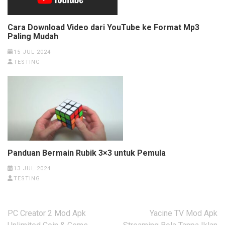
Cara Download Video dari YouTube ke Format Mp3
Paling Mudah
15 JUL 2024
TESTING
Panduan Bermain Rubik 3×3 untuk Pemula
13 JUL 2024
TESTING
Post
PC Creator 2 Mod Apk
Yacine TV Mod Apk
navigation