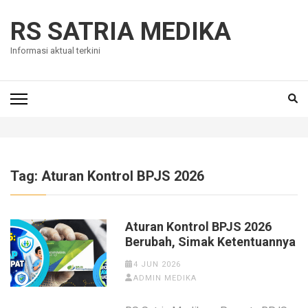
Skip
to
RS SATRIA MEDIKA
content
Informasi aktual terkini
(Press
Enter)
Tag:
Aturan Kontrol BPJS 2026
Aturan Kontrol BPJS 2026
Berubah, Simak Ketentuannya
4 JUN 2026
ADMIN MEDIKA