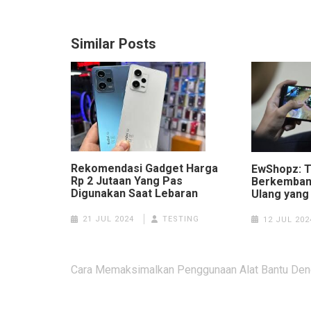
Similar Posts
Rekomendasi Gadget Harga
EwShopz: 
Rp 2 Jutaan Yang Pas
Berkembang
Digunakan Saat Lebaran
Ulang yang
21 JUL 2024
TESTING
12 JUL 202
Post
Cara Memaksimalkan Penggunaan Alat Bantu Den
navigation