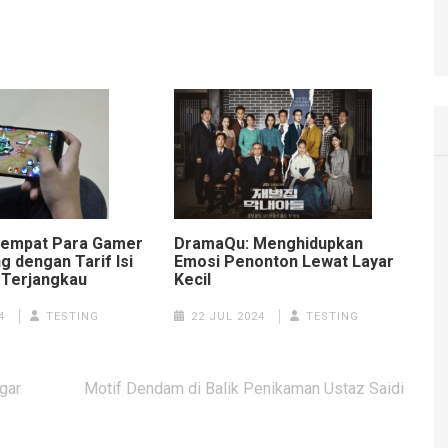
Tempat Para Gamer
DramaQu: Menghidupkan
 dengan Tarif Isi
Emosi Penonton Lewat Layar
 Terjangkau
Kecil​​​​​​​
4
TESTING
22 JUL 2024
TESTING
gar
Motif Dendam di Balik Penikaman Ustaz Saidi