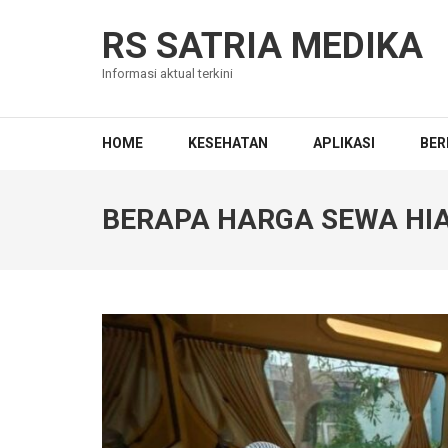
Skip
to
RS SATRIA MEDIKA
content
Informasi aktual terkini
(Press
Enter)
HOME
KESEHATAN
APLIKASI
BER
BERAPA HARGA SEWA HIA