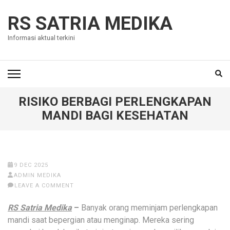
Skip
to
RS SATRIA MEDIKA
content
Informasi aktual terkini
(Press
Enter)
RISIKO BERBAGI PERLENGKAPAN
MANDI BAGI KESEHATAN
9 DEC 2025
ADMIN MEDIKA
LEAVE A COMMENT
RS Satria Medika
–
Banyak orang meminjam perlengkapan
mandi saat bepergian atau menginap. Mereka sering