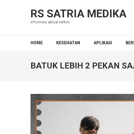
Skip
to
RS SATRIA MEDIKA
content
Informasi aktual terkini
(Press
Enter)
HOME
KESEHATAN
APLIKASI
BER
BATUK LEBIH 2 PEKAN S