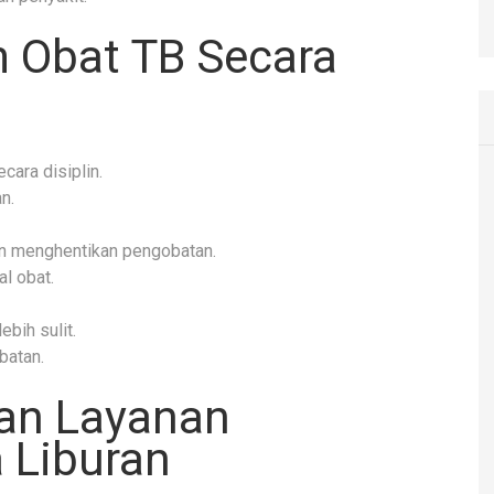
 Obat TB Secara
ara disiplin.
n.
san menghentikan pengobatan.
l obat.
bih sulit.
batan.
kan Layanan
 Liburan