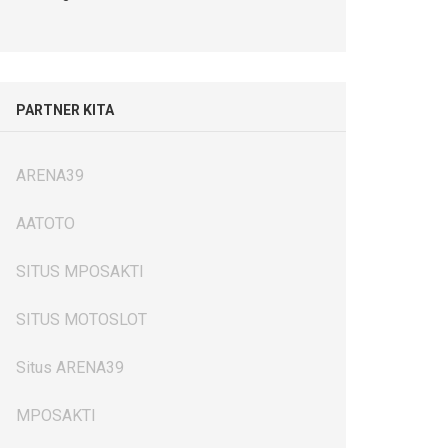
PARTNER KITA
ARENA39
AATOTO
SITUS MPOSAKTI
SITUS MOTOSLOT
Situs ARENA39
MPOSAKTI