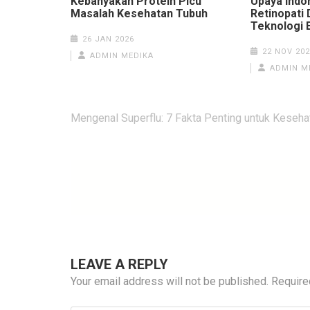
Kebanyakan Protein Picu
Upaya Indo
Masalah Kesehatan Tubuh
Retinopati 
Teknologi 
26 JAN 2026
22 NOV 202
ADMIN MEDIKA
ADMIN M
Post
Mengenal Superflu: 7 Fakta Penting untuk Keseha
navigation
LEAVE A REPLY
Your email address will not be published.
Require