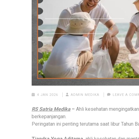
4 JAN 2026
ADMIN MEDIKA
LEAVE A CO
RS Satria Medika
–
Ahli kesehatan mengingatkan
berkepanjangan.
Peringatan ini penting terutama saat libur Tahun B
Tjandra Yoga Aditama
, ahli kesehatan dan mant