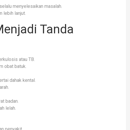
 selalu menyelesaikan masalah.
lebih lanjut.
Menjadi Tanda
erkulosis atau TB.
m obat batuk.
rtai dahak kental.
arah.
rat badan.
h lelah.
n penyakit.