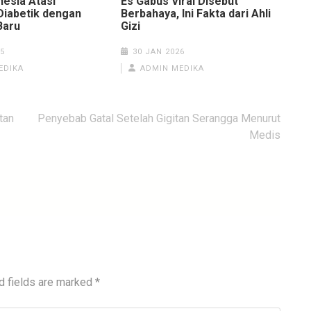
nesia Atasi
Es Gabus Viral Disebut
Diabetik dengan
Berbahaya, Ini Fakta dari Ahli
Baru
Gizi
5
30 JAN 2026
EDIKA
ADMIN MEDIKA
tan
Penyebab Gatal Setelah Gigitan Serangga Menurut
Medis
d fields are marked
*