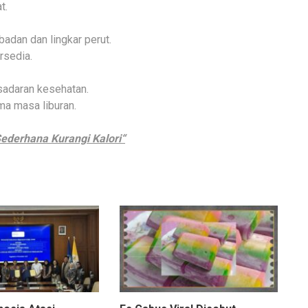
t.
adan dan lingkar perut.
rsedia.
sadaran kesehatan.
ma masa liburan.
ederhana Kurangi Kalori“