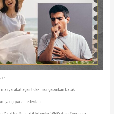
MMENT
 masyarakat agar tidak mengabaikan batuk
aru yang padat aktivitas.
an Direktur Penyakit Menular
WHO
Asia Tenggara,