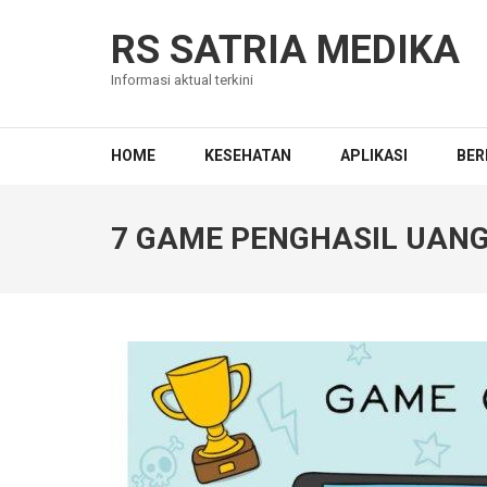
Skip
to
RS SATRIA MEDIKA
content
Informasi aktual terkini
(Press
Enter)
HOME
KESEHATAN
APLIKASI
BER
7 GAME PENGHASIL UANG