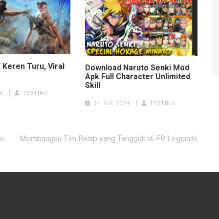
Keren Turu, Viral
Download Naruto Senki Mod
Apk Full Character Unlimited
Skill
4
TESTING
24 JUL 2024
TESTING
le
Membangun Tim Balap yang Tangguh di FR Legends