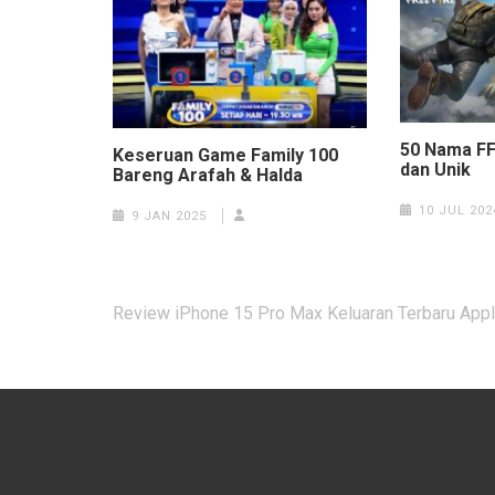
50 Nama FF 
Keseruan Game Family 100
dan Unik
Bareng Arafah & Halda
10 JUL 202
9 JAN 2025
Post
Review iPhone 15 Pro Max Keluaran Terbaru App
navigation