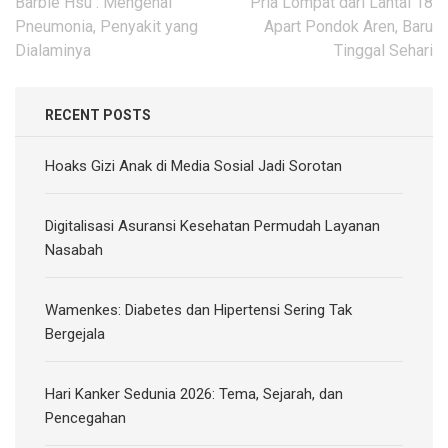
Post
Barbie Hsu : Mengenal
Pria Lompat dari Lantai 18
navigation
Pneumonia, Penyakit yang
Apart Pondok Aren, Baru
Dialaminya
Tinggal Sehari
RECENT POSTS
Hoaks Gizi Anak di Media Sosial Jadi Sorotan
Digitalisasi Asuransi Kesehatan Permudah Layanan
Nasabah
Wamenkes: Diabetes dan Hipertensi Sering Tak
Bergejala
Hari Kanker Sedunia 2026: Tema, Sejarah, dan
Pencegahan