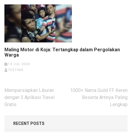
Maling Motor di Koja: Tertangkap dalam Pergolakan
Warga
13 JUL 2024
TESTING
Post
Mempersiapkan Liburan
1000+ Nama Guild FF Keren
navigation
dengan 5 Aplikasi Travel
Beserta Artinya Paling
Gratis
Lengkap
RECENT POSTS