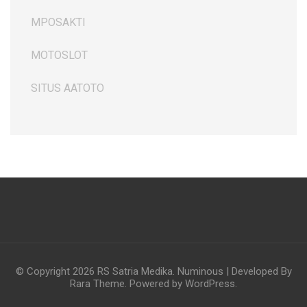
MPOSAKTI
MOTOSLOT
SITUS AATOTO
© Copyright 2026
RS Satria Medika
.
Numinous | Developed By
Rara Theme
. Powered by
WordPress
.