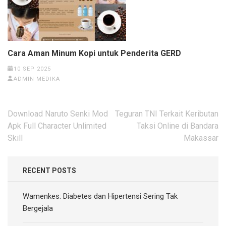
Cara Aman Minum Kopi untuk Penderita GERD
10 SEP 2025
ADMIN MEDIKA
Post
Download Naruto Senki Mod
Teguran TNI Terkait Keributan
navigation
Apk Full Character Unlimited
Taksi Online di Bandara
Skill
Makassar
RECENT POSTS
Wamenkes: Diabetes dan Hipertensi Sering Tak
Bergejala