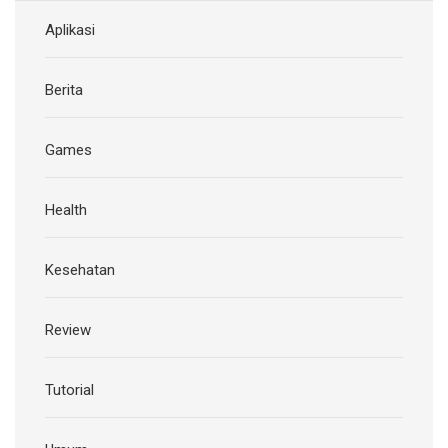
Aplikasi
Berita
Games
Health
Kesehatan
Review
Tutorial