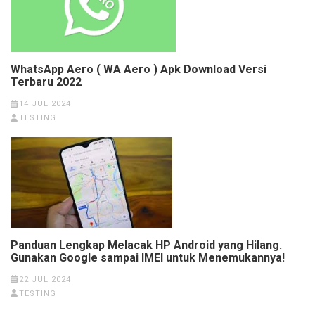
WhatsApp Aero ( WA Aero ) Apk Download Versi
Terbaru 2022
14 JUL 2024
TESTING
Panduan Lengkap Melacak HP Android yang Hilang.
Gunakan Google sampai IMEI untuk Menemukannya!
22 JUL 2024
TESTING