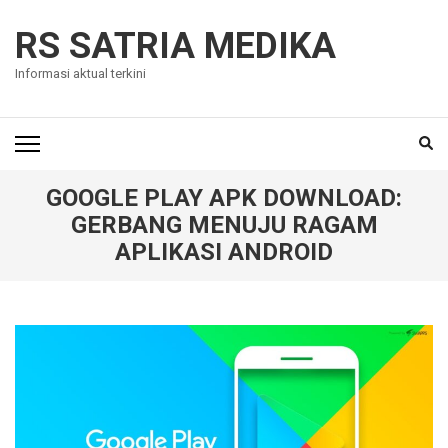
Skip
to
RS SATRIA MEDIKA
content
Informasi aktual terkini
(Press
Enter)
GOOGLE PLAY APK DOWNLOAD:
GERBANG MENUJU RAGAM
APLIKASI ANDROID